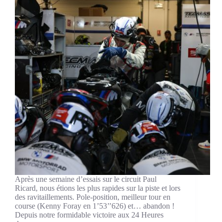
Après une semaine d’essais sur le circuit Paul
Ricard, nous étions les plus rapides sur la piste et lors
des ravitaillements. Pole-position, meilleur tour en
course (Kenny Foray en 1’53’’626) et… abandon !
Depuis notre formidable victoire aux 24 Heures