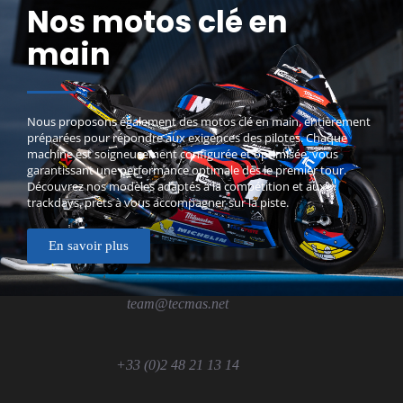
Nos motos clé en
main
Nous proposons également des motos clé en main, entièrement
préparées pour répondre aux exigences des pilotes. Chaque
machine est soigneusement configurée et optimisée, vous
garantissant une performance optimale dès le premier tour.
Découvrez nos modèles adaptés à la compétition et aux
trackdays, prêts à vous accompagner sur la piste.
En savoir plus
team@tecmas.net
+33 (0)2 48 21 13 14