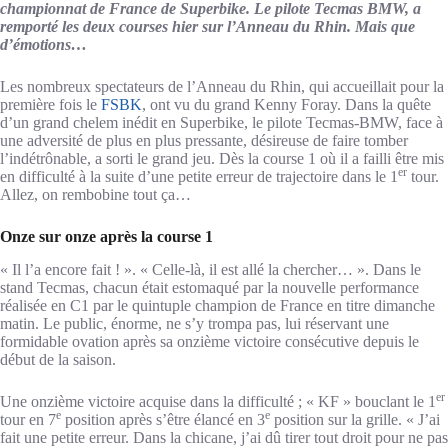
championnat de France de Superbike. Le pilote Tecmas BMW, a
remporté les deux courses hier sur l’Anneau du Rhin. Mais que
d’émotions…
Les nombreux spectateurs de l’Anneau du Rhin, qui accueillait pour la
première fois le
FSBK
, ont vu du grand Kenny Foray. Dans la quête
d’un grand chelem inédit en Superbike, le pilote Tecmas-BMW, face à
une adversité de plus en plus pressante, désireuse de faire tomber
l’indétrônable, a sorti le grand jeu. Dès la course 1 où il a failli être mis
er
en difficulté à la suite d’une petite erreur de trajectoire dans le 1
tour.
Allez, on rembobine tout ça…
Onze sur onze après la course 1
« Il l’a encore fait ! ». « Celle-là, il est allé la chercher… ». Dans le
stand Tecmas, chacun était estomaqué par la nouvelle performance
réalisée en C1 par le quintuple champion de France en titre dimanche
matin. Le public, énorme, ne s’y trompa pas, lui réservant une
formidable ovation après sa onzième victoire consécutive depuis le
début de la saison.
er
Une onzième victoire acquise dans la difficulté ; « KF » bouclant le 1
e
e
tour en 7
position après s’être élancé en 3
position sur la grille. « J’ai
fait une petite erreur. Dans la chicane, j’ai dû tirer tout droit pour ne pas