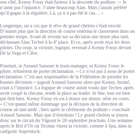
son côté, Kenny Foray était furieux à la descente du podium : « Je
n’aime pas l’injustice. J’aime beaucoup Alan. Mais j’aurais préféré
qu’il gagne à la régulière. Là, ça n’a pas été le cas… »
Longtemps, on a cru que le rêve de grand chelem s’était envolé.
D’autant plus que la direction de course entérina le classement dans un
premier temps. Avant de revenir sur sa décision une heure plus tard,
e
déclassant Alan Techer à la 4
place. Et ce, après avoir reçu les deux
pilotes. Du coup, la victoire, logique, revenait à Kenny Foray devant
De la Vega et Clère.
Pourtant, ni Arnaud Sassone le team-manager, ni Kenny Foray le
pilote, refusèrent de porter réclamation. « Ce n’est pas à nous de porter
réclamation. C’est aux responsables de la Fédération de prendre les
bonnes décisions » jugeait Arnaud Sassone alors que Kenny, frustré,
criait à l’injustice. La logique de course aurait voulu que Techer, après
avoir coupé la chicane, rende la place au leader. In fine, tout est bien
qui finit bien. Kenny Foray en est à douze sur douze, série en cours.
« C’est quand même dommage que la décision de la direction de
course ait tant tardé ; bien après la cérémonie du podium » concluait
Arnaud Sassone. Mais que d’émotions ! Le grand chelem se jouera
donc sur le circuit du Vigeant le 28 septembre prochain. Une semaine
après le Bol d’Or où Tecmas visera la victoire, comme à Spa, dans la
catégorie Superstock.