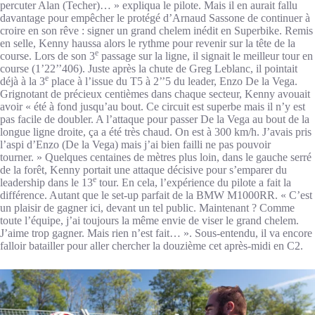
percuter Alan (Techer)… » expliqua le pilote. Mais il en aurait fallu
davantage pour empêcher le protégé d’Arnaud Sassone de continuer à
croire en son rêve : signer un grand chelem inédit en Superbike. Remis
en selle, Kenny haussa alors le rythme pour revenir sur la tête de la
e
course. Lors de son 3
passage sur la ligne, il signait le meilleur tour en
course (1’22’’406). Juste après la chute de Greg Leblanc, il pointait
e
déjà à la 3
place à l’issue du T5 à 2’’5 du leader, Enzo De la Vega.
Grignotant de précieux centièmes dans chaque secteur, Kenny avouait
avoir « été à fond jusqu’au bout. Ce circuit est superbe mais il n’y est
pas facile de doubler. A l’attaque pour passer De la Vega au bout de la
longue ligne droite, ça a été très chaud. On est à 300 km/h. J’avais pris
l’aspi d’Enzo (De la Vega) mais j’ai bien failli ne pas pouvoir
tourner. » Quelques centaines de mètres plus loin, dans le gauche serré
de la forêt, Kenny portait une attaque décisive pour s’emparer du
e
leadership dans le 13
tour. En cela, l’expérience du pilote a fait la
différence. Autant que le set-up parfait de la BMW M1000RR. « C’est
un plaisir de gagner ici, devant un tel public. Maintenant ? Comme
toute l’équipe, j’ai toujours la même envie de viser le grand chelem.
J’aime trop gagner. Mais rien n’est fait… ». Sous-entendu, il va encore
falloir batailler pour aller chercher la douzième cet après-midi en C2.