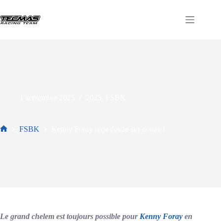
1 septembre 2025
2025
,
FSBK
FSBK
Kenny Foray reçu douze sur douze !
Le grand chelem est toujours possible pour
Kenny Foray
en