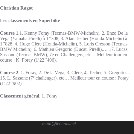
Christian Ragot
Les classements en Superbike
Course 1
.1. Kenny Foray (Tecmas-BMW-Michelin), 2. Enzo De la
Vega (Yamaha-Pirelli) à 1’’308, 3. Alan Techer (Honda-Michelin) à
1’’828, 4. Hugo Clère (Honda-Michelin), 5. Loris Cresson (Tecmas
BMW-Michelin), 6. Mathieu Gregorio (Ducati-Pirelli),… 17. Lucas
Sassone (Tecmas BMW), 7è en Challengers, etc… Meilleur tour en
course : K. Foray (1’22’’406).
Course 2
. 1. Foray, 2. De la Vega, 3. Clère, 4. Techer, 5. Gregorio…
e
15. L. Sassone (7
challenger), etc… Meilleur tour en course : Foray
(1’22’’902)
Classement général
. 1. Foray
team@tecmas.net