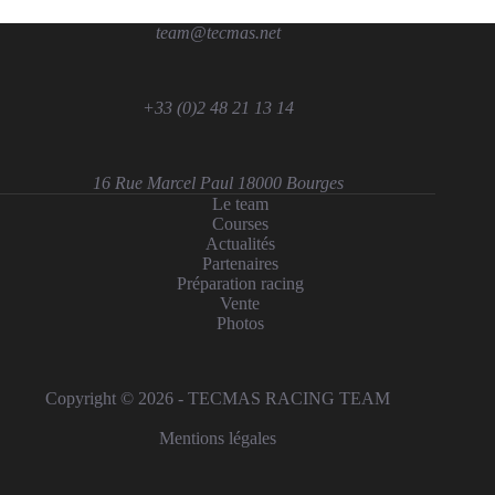
team@tecmas.net
+33 (0)2 48 21 13 14
16 Rue Marcel Paul 18000 Bourges
Le team
Courses
Actualités
Partenaires
Préparation racing
Vente
Photos
Copyright © 2026 - TECMAS RACING TEAM
Mentions légales